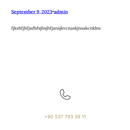
September 9, 2023
•
admin
fjkshfjhfjsdhfsjhsjhfjansjkvcnaskjnsakcnklns
CİVADRA DENİZCİLİK
Telefon
+90 537 793 39 11